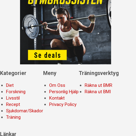
Kategorier
Meny
Träningsverktyg
Diet
Om Oss
Räkna ut BMR
Forskning
Personlig Hjälp
Räkna ut BMI
Livsstil
Kontakt
Recept
Privacy Policy
Sjukdomar/Skador
Träning
Länkar