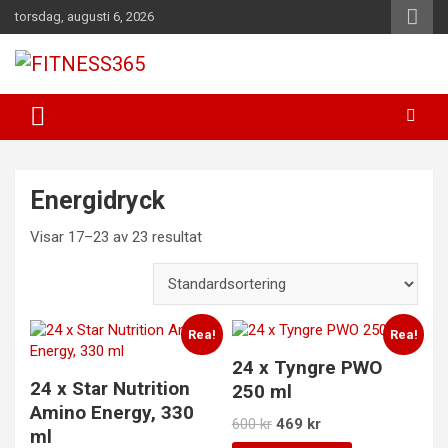
Hoppa
torsdag, augusti 6, 2026
till
innehåll
Fitness Varje Dag
FITNESS365
Energidryck
Visar 17–23 av 23 resultat
Rea!
Rea!
24 x Tyngre PWO
24 x Star Nutrition
250 ml
Amino Energy, 330
Det
Det
600
kr
469
kr
ml
ursprungliga
nuvarande