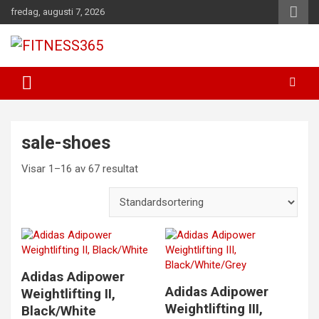
Hoppa
fredag, augusti 7, 2026
till
innehåll
Fitness Varje Dag
FITNESS365
sale-shoes
Visar 1–16 av 67 resultat
Adidas Adipower
Adidas Adipower
Weightlifting II,
Weightlifting III,
Black/White