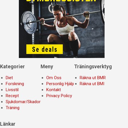
Kategorier
Meny
Träningsverktyg
Diet
Om Oss
Räkna ut BMR
Forskning
Personlig Hjälp
Räkna ut BMI
Livsstil
Kontakt
Recept
Privacy Policy
Sjukdomar/Skador
Träning
Länkar